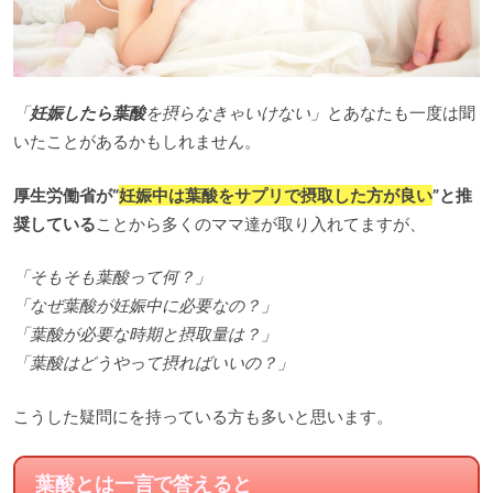
「
妊娠したら葉酸
を摂らなきゃいけない」
とあなたも一度は聞
いたことがあるかもしれません。
厚生労働省が“
妊娠中は葉酸をサプリで摂取した方が良い
”と推
奨している
ことから多くのママ達が取り入れてますが、
「そもそも葉酸って何？」
「なぜ葉酸が妊娠中に必要なの？」
「葉酸が必要な時期と摂取量は？」
「葉酸はどうやって摂ればいいの？」
こうした疑問にを持っている方も多いと思います。
葉酸とは一言で答えると