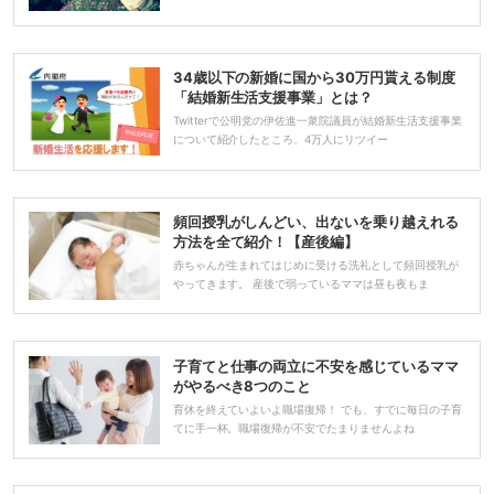
34歳以下の新婚に国から30万円貰える制度
「結婚新生活支援事業」とは？
Twitterで公明党の伊佐進一衆院議員が結婚新生活支援事業
について紹介したところ、4万人にリツイー
頻回授乳がしんどい、出ないを乗り越えれる
方法を全て紹介！【産後編】
赤ちゃんが生まれてはじめに受ける洗礼として頻回授乳が
やってきます。 産後で弱っているママは昼も夜もま
子育てと仕事の両立に不安を感じているママ
がやるべき8つのこと
育休を終えていよいよ職場復帰！ でも、すでに毎日の子育
てに手一杯。職場復帰が不安でたまりませんよね