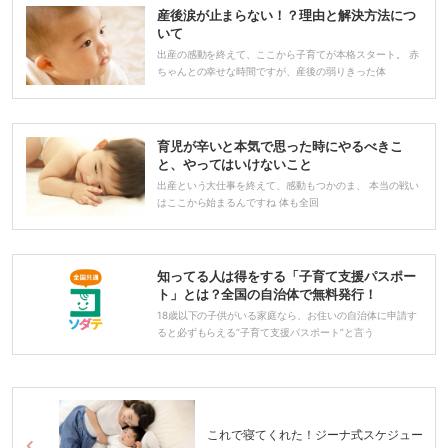
産後涙が止まらない！？理由と解決方法につ
いて
出産の感動を終えて、ここから子育てが本格スタート。 赤
ちゃんとの幸せな時間ですが、産後の弱りきった体
育児が辛いと本気で思った時にやるべきこ
と、やってはいけないこと
出産という大仕事を終えて、感動もつかのま、 本当の戦い
はここから始まるんですね 体も全回
知ってる人は得をする「子育て支援パスポー
ト」とは？全国の自治体で無料発行！
18歳以下の子供がいる家庭なら、お住いの自治体に申請す
ると必ずもらえる“子育て支援パスポート”と言う
これで寝てくれた！ジーナ式スケジュー