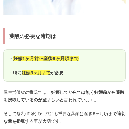
葉酸の必要な時期は
・
妊娠1ヶ月前〜産後6ヶ月頃まで
・
特に
妊娠3ヶ月まで
が必要
厚生労働省の推奨では、
妊娠してからでは無く妊娠前から葉酸
を摂取しているのが望ましいと
言われています。
そして母乳(血液)の生成にも重要な葉酸は産後6ヶ月頃まで
適切
な量を摂取
する事が大切です。