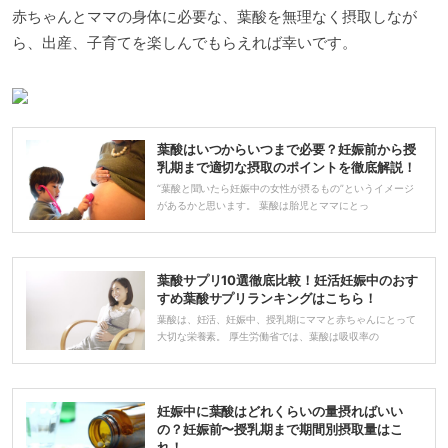
赤ちゃんとママの身体に必要な、葉酸を無理なく摂取しなが
ら、出産、子育てを楽しんでもらえれば幸いです。
葉酸はいつからいつまで必要？妊娠前から授
乳期まで適切な摂取のポイントを徹底解説！
“葉酸と聞いたら妊娠中の女性が摂るもの”というイメージ
があるかと思います。 葉酸は胎児とママにとっ
葉酸サプリ10選徹底比較！妊活妊娠中のおす
すめ葉酸サプリランキングはこちら！
葉酸は、妊活、妊娠中、授乳期にママと赤ちゃんにとって
大切な栄養素。 厚生労働省では、葉酸は吸収率の
妊娠中に葉酸はどれくらいの量摂ればいい
の？妊娠前〜授乳期まで期間別摂取量はこ
れ！