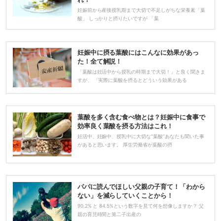
妊娠前から産後授乳期まで大切で不足しがちな栄養素「葉
酸」 しっかりと摂りたいですが 「葉
妊娠中に摂る葉酸にはこんなに効果があっ
た！全て解説！
「葉酸は妊活中から授乳の時期まで大切！」と良く聞きま
すが、 「実際に葉酸を摂るとどういう効果がある
葉酸を多く含む食べ物とは？妊娠中に食事で
効率良く葉酸を摂る方法はこれ！
妊活中、妊娠中、授乳中に大切な“葉酸”あなたも聞いた事
があると思います。 厚生労働省が葉酸の摂
パパに読んでほしい父親の子育て！「わから
ない」を減らしていくことから！
90.2% と 84.5%という数字を見て何を想像しますか？ 父
親の育児時間と第二子出産の