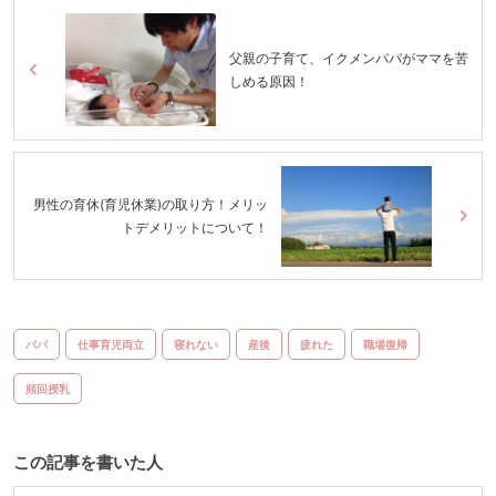
父親の子育て、イクメンパパがママを苦
しめる原因！
男性の育休(育児休業)の取り方！メリッ
トデメリットについて！
パパ
仕事育児両立
寝れない
産後
疲れた
職場復帰
頻回授乳
この記事を書いた人