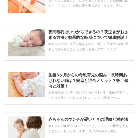
赤ちゃんは成長とともにできることも増え、行動範囲も広
がってくるので、危険に遭う事も増えてきます。赤ち
夜間断乳はいつからできるの？夜泣きがおさ
まる方法と効果的な時期について徹底解説！
赤ちゃんが夜中何度も起きるので、激しく目覚める前に授
乳して寝かせることは必然とも言えます。 ただこ
生後3ヶ月からの母乳育児の悩み！長時間あ
げれない時は？完母と混合メリット？等、傾
向と対策！
頻回授乳が少し落ち着いてくる生後3ヶ月。1回の授乳でし
っかりと飲んでくれるようになってくる時期でもあ
赤ちゃんのウンチが硬いときの理由と対処法
赤ちゃんの健康のバロメーターとしてウンチの状態を見る
ことがよくあると思います。 乳児の時期から離乳