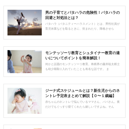
男の子育てとパタハラの危険性！パタハラの
回避と対処法とは？
パタハラ（パタニティーハラスメント）とは、男性社員が
育児休業などを取るときに、拒まれたり、降格させら
モンテッソーリ教育とシュタイナー教育の違
いについてポイントを簡単解説！
何かと話題のモンテッソーリ教育。将棋界の藤井聡太棋士
も幼少期取り入れていたことも有名な話です。 ま
ジーナ式スケジュールとは？新生児からのネ
ントレ予定表まとめて解説【０〜１歳編】
赤ちゃんのネントレで悩んでいるママさん、パパさん。夜
だけでもぐっすり寝てくれたら嬉しいですよね。そん