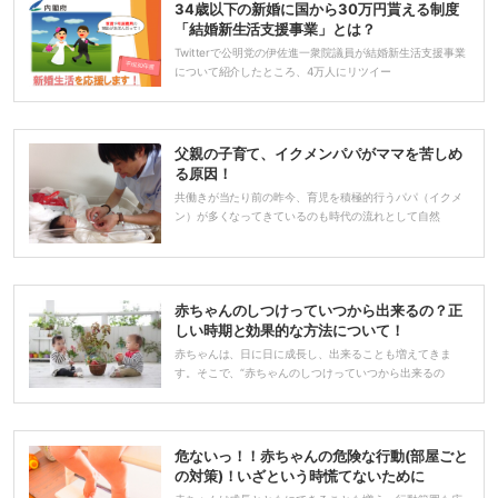
34歳以下の新婚に国から30万円貰える制度
「結婚新生活支援事業」とは？
Twitterで公明党の伊佐進一衆院議員が結婚新生活支援事業
について紹介したところ、4万人にリツイー
父親の子育て、イクメンパパがママを苦しめ
る原因！
共働きが当たり前の昨今、育児を積極的行うパパ（イクメ
ン）が多くなってきているのも時代の流れとして自然
赤ちゃんのしつけっていつから出来るの？正
しい時期と効果的な方法について！
赤ちゃんは、日に日に成長し、出来ることも増えてきま
す。そこで、“赤ちゃんのしつけっていつから出来るの
危ないっ！！赤ちゃんの危険な行動(部屋ごと
の対策)！いざという時慌てないために