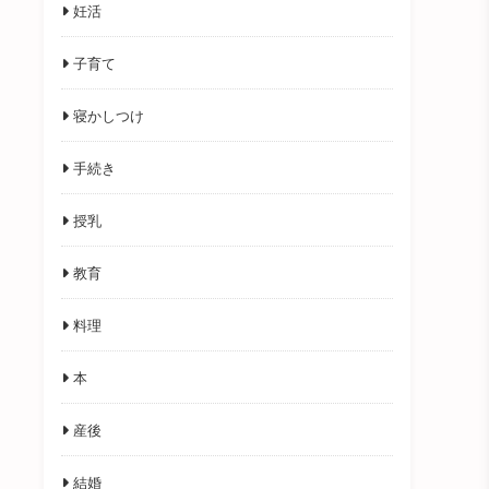
妊活
子育て
寝かしつけ
手続き
授乳
教育
料理
本
産後
結婚