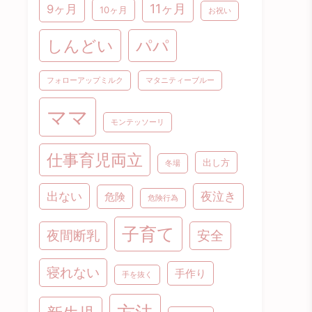
11ヶ月
9ヶ月
10ヶ月
お祝い
パパ
しんどい
フォローアップミルク
マタニティーブルー
ママ
モンテッソーリ
仕事育児両立
出し方
冬場
出ない
夜泣き
危険
危険行為
子育て
夜間断乳
安全
寝れない
手作り
手を抜く