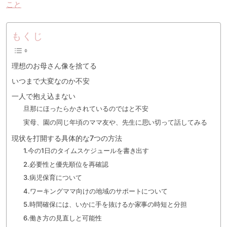
こと
もくじ
理想のお母さん像を捨てる
いつまで大変なのか不安
一人で抱え込まない
旦那にほったらかされているのではと不安
実母、園の同じ年頃のママ友や、先生に思い切って話してみる
現状を打開する具体的な7つの方法
1.今の1日のタイムスケジュールを書き出す
2.必要性と優先順位を再確認
3.病児保育について
4.ワーキングママ向けの地域のサポートについて
5.時間確保には、いかに手を抜けるか家事の時短と分担
6.働き方の見直しと可能性