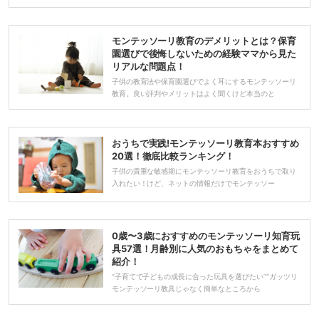
モンテッソーリ教育のデメリットとは？保育
園選びで後悔しないための経験ママから見た
リアルな問題点！
子供の教育法や保育園選びでよく耳にするモンテッソーリ
教育。良い評判やメリットはよく聞くけど本当のと
おうちで実践!モンテッソーリ教育本おすすめ
20選！徹底比較ランキング！
子供の貴重な敏感期にモンテッソーリ教育をおうちで取り
入れたい！けど、ネットの情報だけでモンテッソー
0歳〜3歳におすすめのモンテッソーリ知育玩
具57選！月齢別に人気のおもちゃをまとめて
紹介！
“子育てで子どもの成長に合った玩具を選びたい”“ガッツリ
モンテッソーリ教具じゃなく簡単なところから