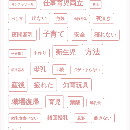
仕事育児両立
モンテッソーリ
冬場
出ない
夜泣き
危険
出し方
危険行為
子育て
夜間断乳
安全
寝れない
方法
新生児
手作り
手を抜く
母乳
比較
涙が止まらない
暖房器具
産後
疲れた
知育玩具
職場復帰
育児
葉酸
離乳食
頻回授乳
飽きない
離乳食食べない
風邪