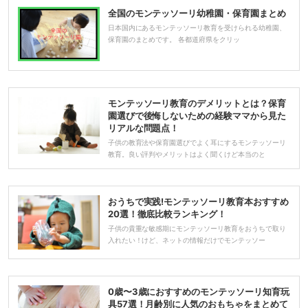
全国のモンテッソーリ幼稚園・保育園まとめ
日本国内にあるモンテッソーリ教育を受けられる幼稚園、
保育園のまとめです。 各都道府県をクリッ
モンテッソーリ教育のデメリットとは？保育
園選びで後悔しないための経験ママから見た
リアルな問題点！
子供の教育法や保育園選びでよく耳にするモンテッソーリ
教育。良い評判やメリットはよく聞くけど本当のと
おうちで実践!モンテッソーリ教育本おすすめ
20選！徹底比較ランキング！
子供の貴重な敏感期にモンテッソーリ教育をおうちで取り
入れたい！けど、ネットの情報だけでモンテッソー
0歳〜3歳におすすめのモンテッソーリ知育玩
具57選！月齢別に人気のおもちゃをまとめて