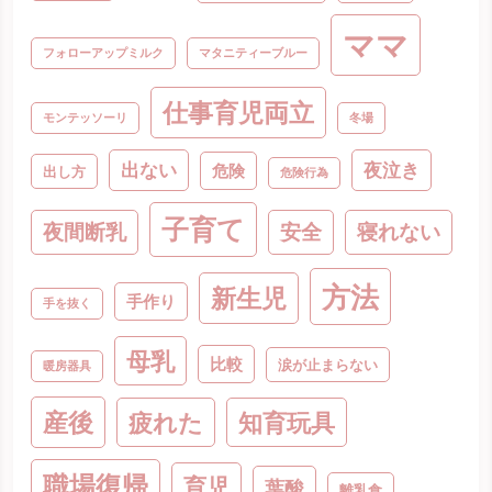
ママ
フォローアップミルク
マタニティーブルー
仕事育児両立
モンテッソーリ
冬場
出ない
夜泣き
危険
出し方
危険行為
子育て
夜間断乳
安全
寝れない
方法
新生児
手作り
手を抜く
母乳
比較
涙が止まらない
暖房器具
産後
疲れた
知育玩具
職場復帰
育児
葉酸
離乳食