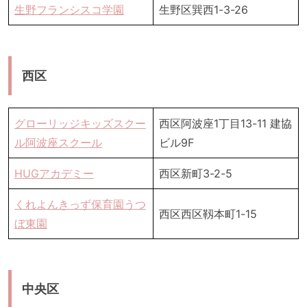
生野フランシスコ学園
生野区巽西1-3-26
西区
グローリッジキッズスクー
西区阿波座1丁目13-11 建協
ル阿波座スクール
ビル9F
HUGアカデミー
西区新町3-2-5
くれよんきっず保育園うつ
西区西区靱本町1-15
ぼ東園
中央区