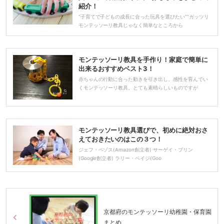
紹介！
“子育てで子どもの成長に合った玩具を選びたい”“ガッツリ
モンテッソーリ教具じゃなく簡単なところから
モンテッソーリ教具を手作り！家庭で簡単に
出来るおすすめベスト3！
赤ちゃんの行動に合った動きを引き出し、感性を育んでい
くモンテッソーリ教具。とても素晴らしいものですが
モンテッソーリ教具選びで、初めに絶対おさ
えておきたいのはこの３つ！
ジェフ・ベゾス(Amazon創立者) サーゲイ・ブリン
(Google創立者) ラリー・ペイジ(Goo
京都府のモンテッソーリ幼稚園・保育園
まとめ