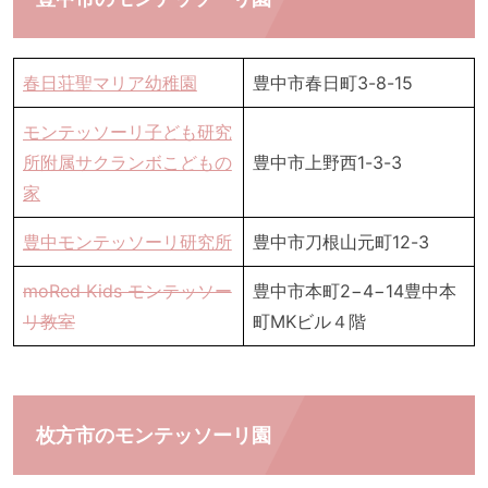
春日荘聖マリア幼稚園
豊中市春日町3-8-15
モンテッソーリ子ども研究
所附属サクランボこどもの
豊中市上野西1-3-3
家
豊中モンテッソーリ研究所
豊中市刀根山元町12-3
moRed Ki​ds モンテッソー
豊中市本町2−4−14豊中本
リ教室
町MKビル４階
枚方市のモンテッソーリ園