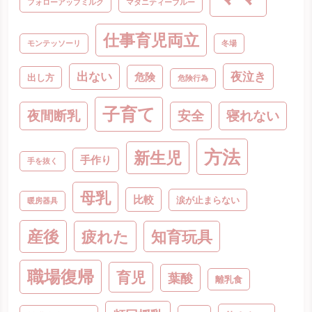
フォローアップミルク
マタニティーブルー
仕事育児両立
モンテッソーリ
冬場
出ない
夜泣き
危険
出し方
危険行為
子育て
夜間断乳
安全
寝れない
方法
新生児
手作り
手を抜く
母乳
比較
涙が止まらない
暖房器具
産後
疲れた
知育玩具
職場復帰
育児
葉酸
離乳食