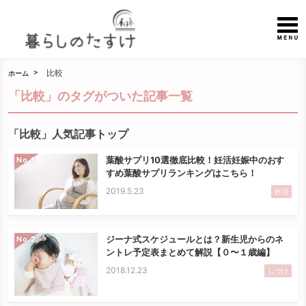
比較
ホーム
「比較」のタグがついた記事一覧
「比較」人気記事トップ
葉酸サプリ10選徹底比較！妊活妊娠中のおす
No.
すめ葉酸サプリランキングはこちら！
2019.5.23
妊活
ジーナ式スケジュールとは？新生児からのネ
No.
ントレ予定表まとめて解説【０〜１歳編】
2018.12.23
しつけ