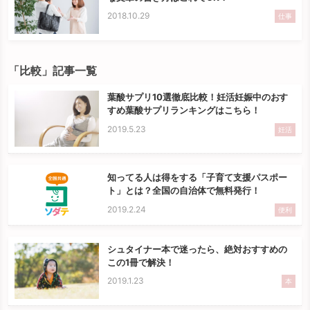
2018.10.29
仕事
「比較」記事一覧
葉酸サプリ10選徹底比較！妊活妊娠中のおす
すめ葉酸サプリランキングはこちら！
2019.5.23
妊活
知ってる人は得をする「子育て支援パスポー
ト」とは？全国の自治体で無料発行！
2019.2.24
便利
シュタイナー本で迷ったら、絶対おすすめの
この1冊で解決！
2019.1.23
本