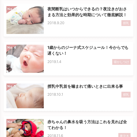
夜間断乳はいつからできるの？夜泣きがおさ
No.
まる方法と効果的な時期について徹底解説！
2018.9.20
授乳
1歳からのジーナ式スケジュール！今からでも
No.
遅くない！
2019.1.4
寝かしつけ
授乳中乳首を噛まれて痛いときに出来る事
No.
2018.10.1
授乳
赤ちゃんの鼻水を吸う方法はこれを見れば全
No.
てわかる！
2018.11.6
夜泣き