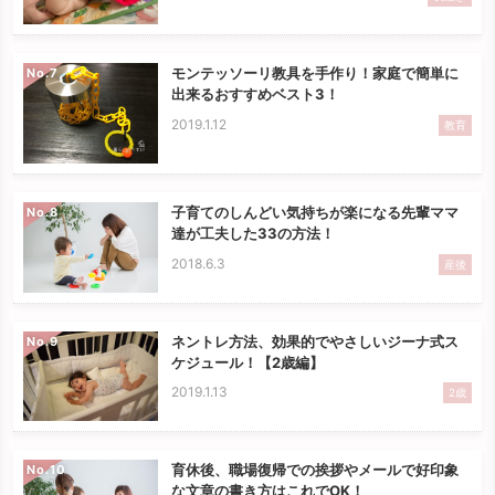
モンテッソーリ教具を手作り！家庭で簡単に
No.
出来るおすすめベスト3！
2019.1.12
教育
子育てのしんどい気持ちが楽になる先輩ママ
No.
達が工夫した33の方法！
2018.6.3
産後
ネントレ方法、効果的でやさしいジーナ式ス
No.
ケジュール！【2歳編】
2019.1.13
2歳
育休後、職場復帰での挨拶やメールで好印象
No.
な文章の書き方はこれでOK！